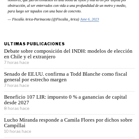
hombres, que fueron envueltos en una bolsa de nylon y murieron por asfixia por
obstrucción, al ser enterrados con vida a una profundidad de un metro y medio,
para luego ser tapados con una base de concreto.
— Fiscalía Arica-Parinacota (@Fiscalia_Arica)
June 6, 2023
ULTIMAS PUBLICACIONES
Debate sobre composición del INDH: modelos de elección
en Chile y el extranjero
7 horas hace
Senado de EE.UU. confirma a Todd Blanche como fiscal
general por estrecho margen
7 horas hace
Beneficio 107 LIR: impuesto 0 % a ganancias de capital
desde 2027
8 horas hace
Lucho Miranda responde a Camila Flores por dichos sobre
Campillai
10 horas hace