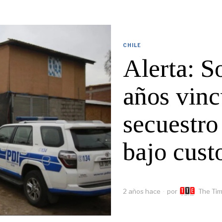
CHILE
Alerta: S
años vinc
secuestro
bajo cust
2 años hace
por
The Tim