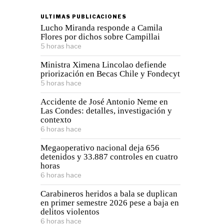
ULTIMAS PUBLICACIONES
Lucho Miranda responde a Camila
Flores por dichos sobre Campillai
5 horas hace
Ministra Ximena Lincolao defiende
priorización en Becas Chile y Fondecyt
5 horas hace
Accidente de José Antonio Neme en
Las Condes: detalles, investigación y
contexto
6 horas hace
Megaoperativo nacional deja 656
detenidos y 33.887 controles en cuatro
horas
6 horas hace
Carabineros heridos a bala se duplican
en primer semestre 2026 pese a baja en
delitos violentos
6 horas hace