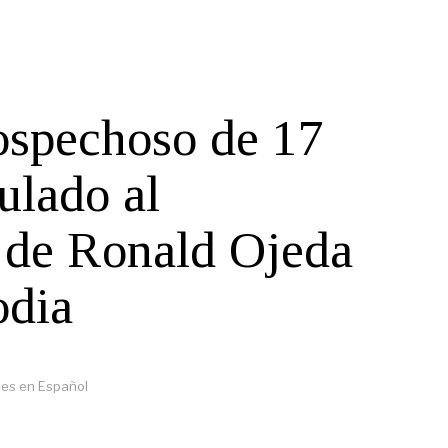
ospechoso de 17
ulado al
 de Ronald Ojeda
odia
es en Español