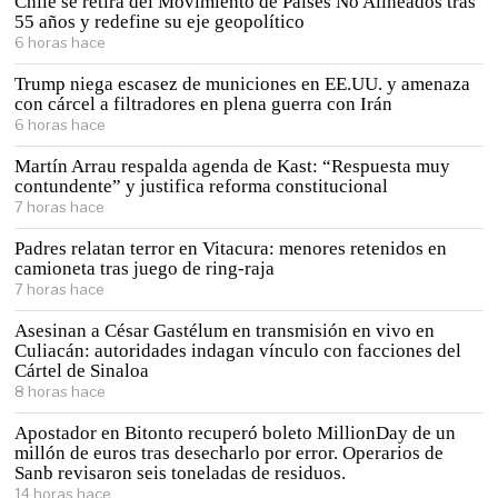
Chile se retira del Movimiento de Países No Alineados tras
55 años y redefine su eje geopolítico
6 horas hace
Trump niega escasez de municiones en EE.UU. y amenaza
con cárcel a filtradores en plena guerra con Irán
6 horas hace
Martín Arrau respalda agenda de Kast: “Respuesta muy
contundente” y justifica reforma constitucional
7 horas hace
Padres relatan terror en Vitacura: menores retenidos en
camioneta tras juego de ring-raja
7 horas hace
Asesinan a César Gastélum en transmisión en vivo en
Culiacán: autoridades indagan vínculo con facciones del
Cártel de Sinaloa
8 horas hace
Apostador en Bitonto recuperó boleto MillionDay de un
millón de euros tras desecharlo por error. Operarios de
Sanb revisaron seis toneladas de residuos.
14 horas hace