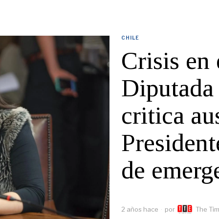
CHILE
Crisis en 
Diputada
critica a
President
de emerg
2 años hace
por
The Tim