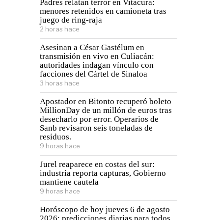
Padres relatan terror en Vitacura:
menores retenidos en camioneta tras
juego de ring-raja
2 horas hace
Asesinan a César Gastélum en
transmisión en vivo en Culiacán:
autoridades indagan vínculo con
facciones del Cártel de Sinaloa
3 horas hace
Apostador en Bitonto recuperó boleto
MillionDay de un millón de euros tras
desecharlo por error. Operarios de
Sanb revisaron seis toneladas de
residuos.
9 horas hace
Jurel reaparece en costas del sur:
industria reporta capturas, Gobierno
mantiene cautela
9 horas hace
Horóscopo de hoy jueves 6 de agosto
2026: predicciones diarias para todos