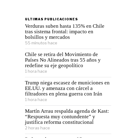
ULTIMAS PUBLICACIONES
Verduras suben hasta 135% en Chile
tras sistema frontal: impacto en
bolsillos y mercados
55 minutos hace
Chile se retira del Movimiento de
Países No Alineados tras 55 años y
redefine su eje geopolítico
1 hora hace
Trump niega escasez de municiones en
EE.UU. y amenaza con cárcel a
filtradores en plena guerra con Irán
1 hora hace
Martín Arrau respalda agenda de Kast:
“Respuesta muy contundente” y
justifica reforma constitucional
2 horas hace