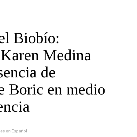
el Biobío:
 Karen Medina
usencia de
e Boric en medio
encia
es en Español