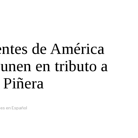
entes de América
 unen en tributo a
 Piñera
es en Español