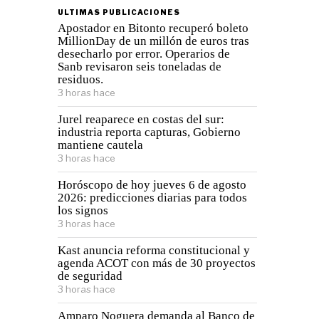
ULTIMAS PUBLICACIONES
Apostador en Bitonto recuperó boleto
MillionDay de un millón de euros tras
desecharlo por error. Operarios de
Sanb revisaron seis toneladas de
residuos.
3 horas hace
Jurel reaparece en costas del sur:
industria reporta capturas, Gobierno
mantiene cautela
3 horas hace
Horóscopo de hoy jueves 6 de agosto
2026: predicciones diarias para todos
los signos
3 horas hace
Kast anuncia reforma constitucional y
agenda ACOT con más de 30 proyectos
de seguridad
3 horas hace
Amparo Noguera demanda al Banco de