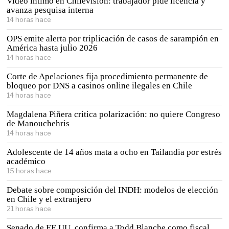
Video íntimo en Chilevisión: trabajador pide licencia y
avanza pesquisa interna
14 horas hace
OPS emite alerta por triplicación de casos de sarampión en
América hasta julio 2026
14 horas hace
Corte de Apelaciones fija procedimiento permanente de
bloqueo por DNS a casinos online ilegales en Chile
14 horas hace
Magdalena Piñera critica polarización: no quiere Congreso
de Manouchehris
14 horas hace
Adolescente de 14 años mata a ocho en Tailandia por estrés
académico
15 horas hace
Debate sobre composición del INDH: modelos de elección
en Chile y el extranjero
21 horas hace
Senado de EE.UU. confirma a Todd Blanche como fiscal