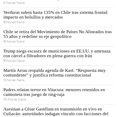
6 horas hace
Verduras suben hasta 135% en Chile tras sistema frontal:
impacto en bolsillos y mercados
8 horas hace
Chile se retira del Movimiento de Países No Alineados tras
55 años y redefine su eje geopolítico
8 horas hace
Trump niega escasez de municiones en EE.UU. y amenaza
con cárcel a filtradores en plena guerra con Irán
8 horas hace
Martín Arrau respalda agenda de Kast: “Respuesta muy
contundente” y justifica reforma constitucional
9 horas hace
Padres relatan terror en Vitacura: menores retenidos en
camioneta tras juego de ring-raja
10 horas hace
Asesinan a César Gastélum en transmisión en vivo en
Culiacán: autoridades indagan vínculo con facciones del