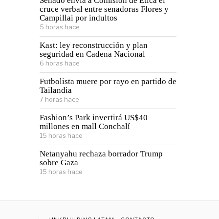
Senado envía a Comisión de Ética el
cruce verbal entre senadoras Flores y
Campillai por indultos
5 horas hace
Kast: ley reconstrucción y plan
seguridad en Cadena Nacional
6 horas hace
Futbolista muere por rayo en partido de
Tailandia
7 horas hace
Fashion’s Park invertirá US$40
millones en mall Conchalí
15 horas hace
Netanyahu rechaza borrador Trump
sobre Gaza
15 horas hace