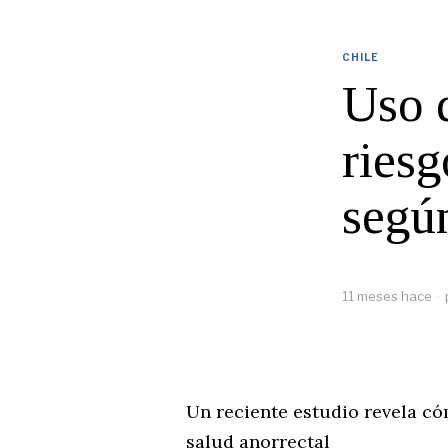
CHILE
Uso d
ries
según
11 meses hace
Un reciente estudio revela có
salud anorrectal