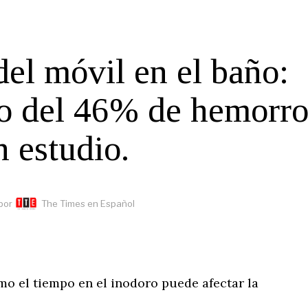
el móvil en el baño:
go del 46% de hemorro
 estudio.
por
The Times en Español
mo el tiempo en el inodoro puede afectar la