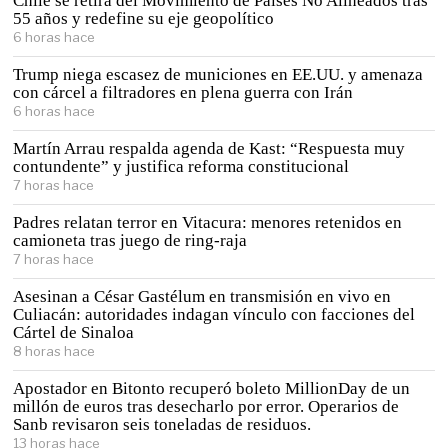
Chile se retira del Movimiento de Países No Alineados tras
55 años y redefine su eje geopolítico
6 horas hace
Trump niega escasez de municiones en EE.UU. y amenaza
con cárcel a filtradores en plena guerra con Irán
6 horas hace
Martín Arrau respalda agenda de Kast: “Respuesta muy
contundente” y justifica reforma constitucional
7 horas hace
Padres relatan terror en Vitacura: menores retenidos en
camioneta tras juego de ring-raja
7 horas hace
Asesinan a César Gastélum en transmisión en vivo en
Culiacán: autoridades indagan vínculo con facciones del
Cártel de Sinaloa
8 horas hace
Apostador en Bitonto recuperó boleto MillionDay de un
millón de euros tras desecharlo por error. Operarios de
Sanb revisaron seis toneladas de residuos.
13 horas hace