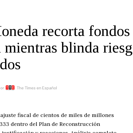
oneda recorta fondos
 mientras blinda ries
ados
or
The Times en Español
ajuste fiscal de cientos de miles de millones
 333 dentro del Plan de Reconstrucción
 justificación y reacciones. Análisis completo.