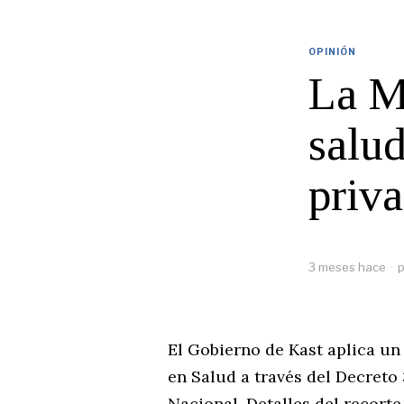
OPINIÓN
La M
salud
priv
3 meses hace
p
El Gobierno de Kast aplica un 
en Salud a través del Decreto
Nacional. Detalles del recorte,