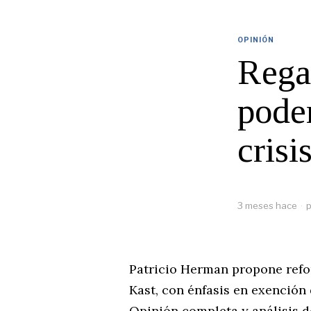
OPINIÓN
Regal
poder
crisi
3 meses hace
p
Patricio Herman propone refo
Kast, con énfasis en exención
Opinión completa y análisis d