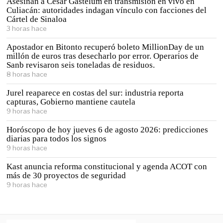
Asesinan a César Gastélum en transmisión en vivo en
Culiacán: autoridades indagan vínculo con facciones del
Cártel de Sinaloa
3 horas hace
Apostador en Bitonto recuperó boleto MillionDay de un
millón de euros tras desecharlo por error. Operarios de
Sanb revisaron seis toneladas de residuos.
8 horas hace
Jurel reaparece en costas del sur: industria reporta
capturas, Gobierno mantiene cautela
9 horas hace
Horóscopo de hoy jueves 6 de agosto 2026: predicciones
diarias para todos los signos
9 horas hace
Kast anuncia reforma constitucional y agenda ACOT con
más de 30 proyectos de seguridad
9 horas hace