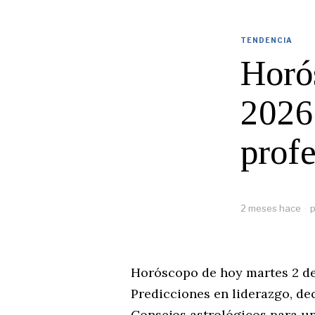
TENDENCIA
Horó
2026:
profe
2 meses hace
p
Horóscopo de hoy martes 2 de 
Predicciones en liderazgo, dec
Consejos astrológicos para un