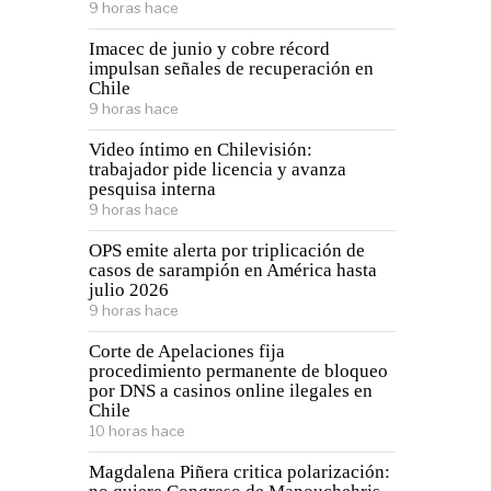
9 horas hace
Imacec de junio y cobre récord
impulsan señales de recuperación en
Chile
9 horas hace
Video íntimo en Chilevisión:
trabajador pide licencia y avanza
pesquisa interna
9 horas hace
OPS emite alerta por triplicación de
casos de sarampión en América hasta
julio 2026
9 horas hace
Corte de Apelaciones fija
procedimiento permanente de bloqueo
por DNS a casinos online ilegales en
Chile
10 horas hace
Magdalena Piñera critica polarización: