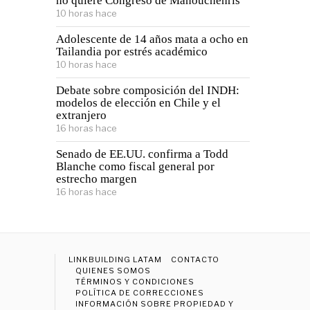
no quiere Congreso de Manouchehris
10 horas hace
Adolescente de 14 años mata a ocho en
Tailandia por estrés académico
10 horas hace
Debate sobre composición del INDH:
modelos de elección en Chile y el
extranjero
16 horas hace
Senado de EE.UU. confirma a Todd
Blanche como fiscal general por
estrecho margen
16 horas hace
LINKBUILDING LATAM
CONTACTO
QUIENES SOMOS
TÉRMINOS Y CONDICIONES
POLÍTICA DE CORRECCIONES
INFORMACIÓN SOBRE PROPIEDAD Y