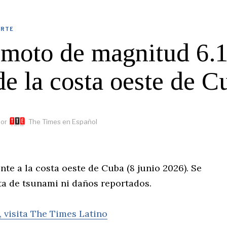
ORTE
emoto de magnitud 6.
e la costa oeste de C
or
The Times en Español
te a la costa oeste de Cuba (8 junio 2026). Se
rta de tsunami ni daños reportados.
, visita The Times Latino