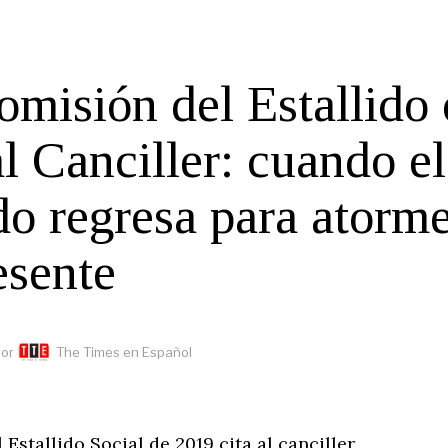
omisión del Estallido
al Canciller: cuando el
do regresa para atorm
esente
or
The Times en Español
Estallido Social de 2019 cita al canciller