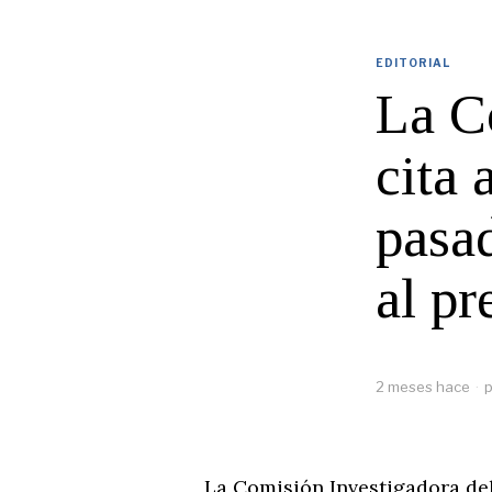
EDITORIAL
La C
cita 
pasa
al pr
2 meses hace
p
La Comisión Investigadora del 