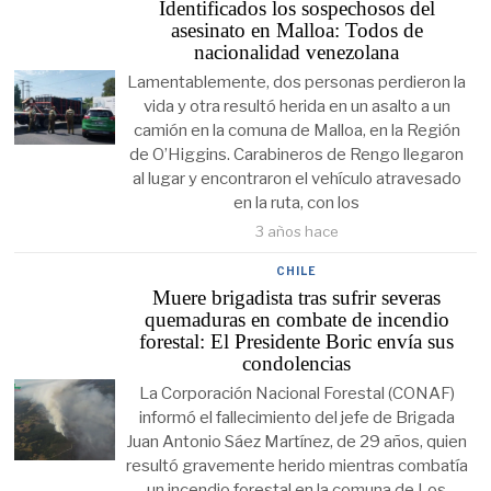
Identificados los sospechosos del
asesinato en Malloa: Todos de
nacionalidad venezolana
Lamentablemente, dos personas perdieron la
vida y otra resultó herida en un asalto a un
camión en la comuna de Malloa, en la Región
de O’Higgins. Carabineros de Rengo llegaron
al lugar y encontraron el vehículo atravesado
en la ruta, con los
3 años hace
CHILE
Muere brigadista tras sufrir severas
quemaduras en combate de incendio
forestal: El Presidente Boric envía sus
condolencias
La Corporación Nacional Forestal (CONAF)
informó el fallecimiento del jefe de Brigada
Juan Antonio Sáez Martínez, de 29 años, quien
resultó gravemente herido mientras combatía
un incendio forestal en la comuna de Los