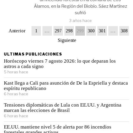
Álamos, en la Región del Biobío. Sáez Martínez
sufrió
3 años hace
Anterior
1
…
297
298
299
300
301
…
308
Siguiente
ULTIMAS PUBLICACIONES
Horóscopo viernes 7 agosto 2026: lo que deparan los
astros a cada signo
5 horas hace
Kast llega a Cali para asunción de De la Espriella y destaca
espíritu republicano
6 horas hace
Tensiones diplomáticas de Lula con EE.UU. y Argentina
marcan las elecciones de Brasil
6 horas hace
EE.UU. mantiene nivel 5 de alerta por 86 incendios
forestales grandes activos