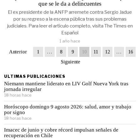
que se le da a delincuentes
El ex presidente de la ANFP arremete contra Sergio Jadue
por su regreso a la escena pública tras sus problemas
judiciales. Para leer el artículo completo, visita The Times en
Español
1 año hace
Anterior
1
…
8
9
10
11
12
…
16
Siguiente
ULTIMAS PUBLICACIONES
Niemann mantiene liderato en LIV Golf Nueva York tras
jornada irregular
18 horas hace
Horóscopo domingo 9 agosto 2026: salud, amor y trabajo
por signo
18 horas hace
Imacec de junio y cobre récord impulsan señales de
recuperación en Chile