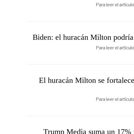
Para leer el artícu
Biden: el huracán Milton podría 
Para leer el artícu
El huracán Milton se fortalec
Para leer el artícu
Trump Media suma un 17% tr