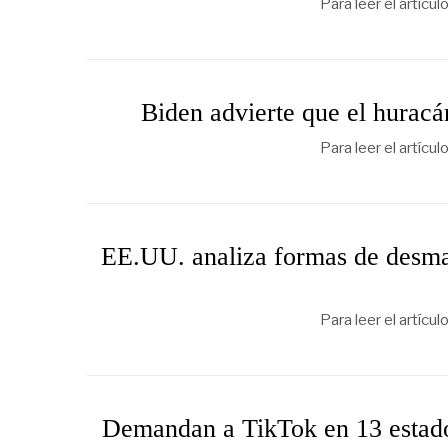
Para leer el artícu
Biden advierte que el huracán
Para leer el artícu
EE.UU. analiza formas de desma
Para leer el artícu
Demandan a TikTok en 13 estado