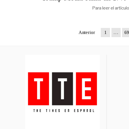
Para leer el artícu
Anterior
1
…
69