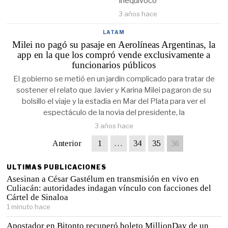
inequívoco
3 años hace
LATAM
Milei no pagó su pasaje en Aerolíneas Argentinas, la
app en la que los compró vende exclusivamente a
funcionarios públicos
El gobierno se metió en un jardin complicado para tratar de
sostener el relato que Javier y Karina Milei pagaron de su
bolsillo el viaje y la estadia en Mar del Plata para ver el
espectáculo de la novia del presidente, la
3 años hace
Anterior
1
…
34
35
36
ULTIMAS PUBLICACIONES
Asesinan a César Gastélum en transmisión en vivo en
Culiacán: autoridades indagan vínculo con facciones del
Cártel de Sinaloa
1 minuto hace
Apostador en Bitonto recuperó boleto MillionDay de un