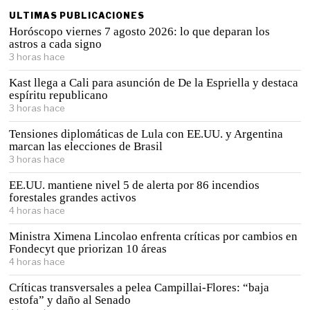
ULTIMAS PUBLICACIONES
Horóscopo viernes 7 agosto 2026: lo que deparan los
astros a cada signo
3 horas hace
Kast llega a Cali para asunción de De la Espriella y destaca
espíritu republicano
3 horas hace
Tensiones diplomáticas de Lula con EE.UU. y Argentina
marcan las elecciones de Brasil
3 horas hace
EE.UU. mantiene nivel 5 de alerta por 86 incendios
forestales grandes activos
4 horas hace
Ministra Ximena Lincolao enfrenta críticas por cambios en
Fondecyt que priorizan 10 áreas
4 horas hace
Críticas transversales a pelea Campillai-Flores: “baja
estofa” y daño al Senado