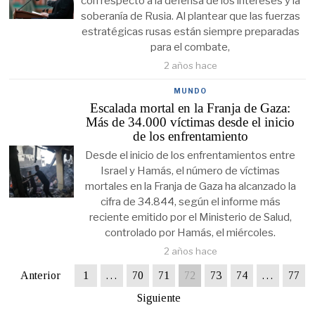
con respecto a la defensa de los intereses y la
soberanía de Rusia. Al plantear que las fuerzas
estratégicas rusas están siempre preparadas
para el combate,
2 años hace
MUNDO
Escalada mortal en la Franja de Gaza:
Más de 34.000 víctimas desde el inicio
de los enfrentamiento
Desde el inicio de los enfrentamientos entre
Israel y Hamás, el número de víctimas
mortales en la Franja de Gaza ha alcanzado la
cifra de 34.844, según el informe más
reciente emitido por el Ministerio de Salud,
controlado por Hamás, el miércoles.
2 años hace
Anterior
1
…
70
71
72
73
74
…
77
Siguiente