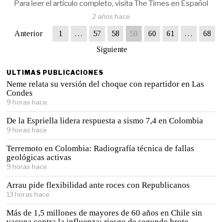
Para leer el artículo completo, visita The Times en Español
2 años hace
Anterior
1
…
57
58
59
60
61
…
68
Siguiente
ULTIMAS PUBLICACIONES
Neme relata su versión del choque con repartidor en Las
Condes
9 horas hace
De la Espriella lidera respuesta a sismo 7,4 en Colombia
9 horas hace
Terremoto en Colombia: Radiografía técnica de fallas
geológicas activas
9 horas hace
Arrau pide flexibilidad ante roces con Republicanos
13 horas hace
Más de 1,5 millones de mayores de 60 años en Chile sin
vacuna contra la influenza: riesgo de segundo brote