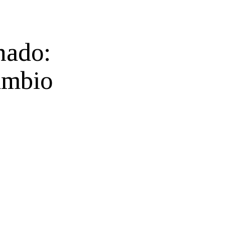
nado:
ambio