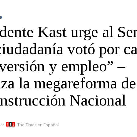
UR
dente Kast urge al Se
ciudadanía votó por c
nversión y empleo” –
za la megareforma de
nstrucción Nacional
or
The Times en Español