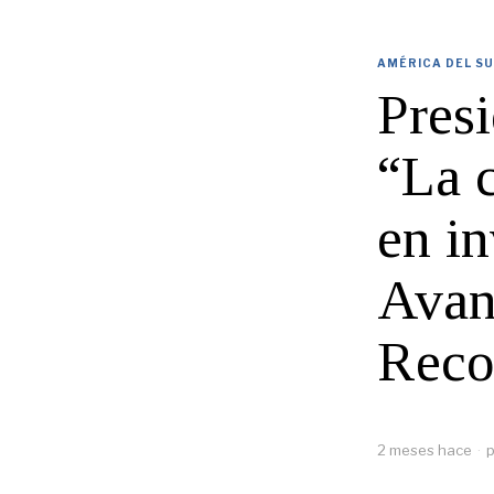
AMÉRICA DEL S
Presi
“La 
en i
Avan
Reco
2 meses hace
p