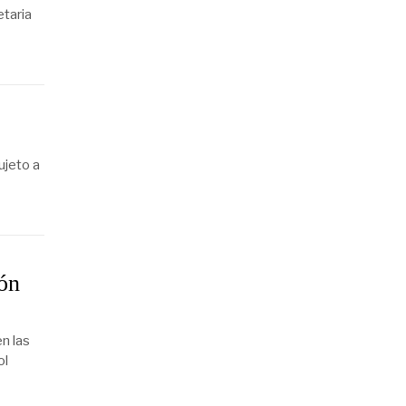
etaria
ujeto a
ón
n las
ol