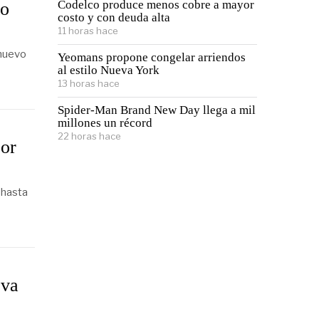
Codelco produce menos cobre a mayor
to
costo y con deuda alta
11 horas hace
 nuevo
Yeomans propone congelar arriendos
al estilo Nueva York
13 horas hace
Spider-Man Brand New Day llega a mil
millones un récord
22 horas hace
por
 hasta
eva