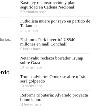
Kast: ley reconstrucción y plan
seguridad en Cadena Nacional
50 minutos hace
Futbolista muere por rayo en partido de
Tailandia
1 hora hace
iarios.
Fashion’s Park invertirá US$40
millones en mall Conchalí
9 horas hace
Netanyahu rechaza borrador Trump
sobre Gaza
10 horas hace
erdo
Trump advierte: Ormuz se abre o Irán
será golpeado
10 horas hace
Reforma tributaria: Alvarado proyecta
boom laboral
11 horas hace